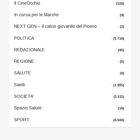
Il CineOcchio
(130)
In corsa per le Marche
(9)
NEXT GEN – Il calcio giovanile del Piceno
(2)
POLITICA
(5.716)
REDAZIONALE
(65)
REGIONE
(5)
SALUTE
(6)
Samb
(1.935)
SOCIETA'
(3.311)
Spazio Salute
(16)
SPORT
(6.500)