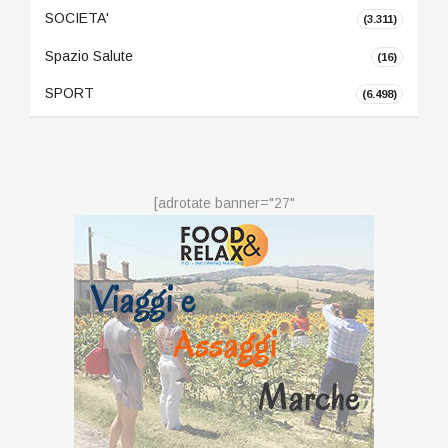
SOCIETA'
(3.311)
Spazio Salute
(16)
SPORT
(6.498)
[adrotate banner="27"