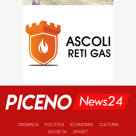
CRONACA
POLITICA
ECONOMIA
CULTURA
SOCIETA’
SPORT