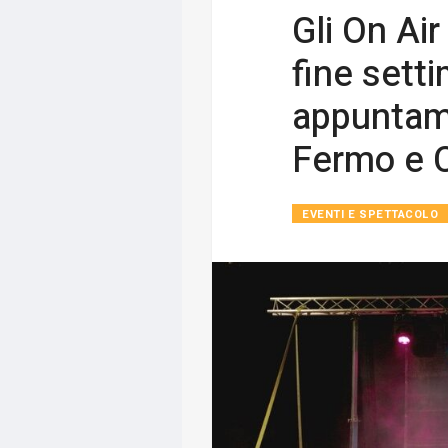
Gli On Ai
fine sett
appuntam
Fermo e 
EVENTI E SPETTACOLO