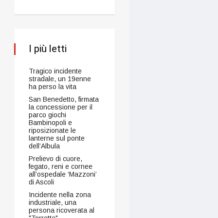
I più letti
Tragico incidente
stradale, un 19enne
ha perso la vita
San Benedetto, firmata
la concessione per il
parco giochi
Bambinopoli e
riposizionate le
lanterne sul ponte
dell’Albula
Prelievo di cuore,
fegato, reni e cornee
all’ospedale ‘Mazzoni’
di Ascoli
Incidente nella zona
industriale, una
persona ricoverata al
"Torrette"