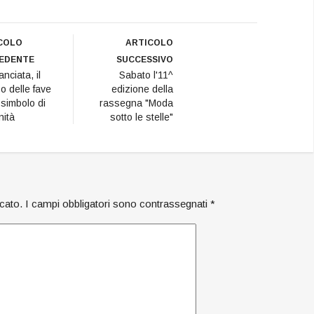
COLO
ARTICOLO
EDENTE
SUCCESSIVO
nciata, il
Sabato l'11^
o delle fave
edizione della
 simbolo di
rassegna "Moda
ità
sotto le stelle"
icato.
I campi obbligatori sono contrassegnati
*