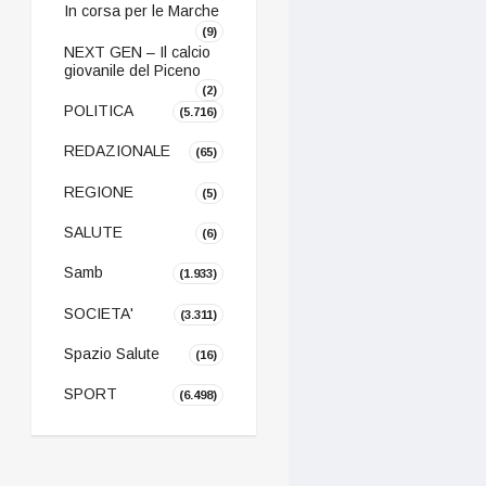
In corsa per le Marche
(9)
NEXT GEN – Il calcio
giovanile del Piceno
(2)
POLITICA
(5.716)
REDAZIONALE
(65)
REGIONE
(5)
SALUTE
(6)
Samb
(1.933)
SOCIETA'
(3.311)
Spazio Salute
(16)
SPORT
(6.498)