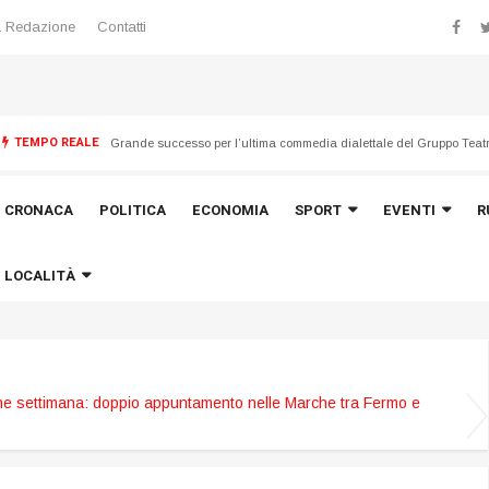
 Redazione
Contatti
TEMPO REALE
Emergenza maltempo del 21 luglio, avviata la ricognizione dei dan
CRONACA
POLITICA
ECONOMIA
SPORT
EVENTI
R
LOCALITÀ
ine settimana: doppio appuntamento nelle Marche tra Fermo e