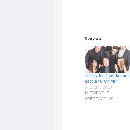
Correlati
“InfinityTour” per la band
ascolana “On Air”
5 Giugno 2019
In "EVENTI E
SPETTACOLO"