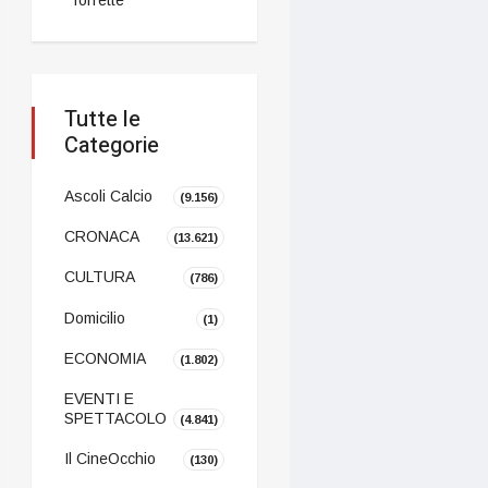
Tutte le
Categorie
Ascoli Calcio
(9.156)
CRONACA
(13.621)
CULTURA
(786)
Domicilio
(1)
ECONOMIA
(1.802)
EVENTI E
SPETTACOLO
(4.841)
Il CineOcchio
(130)