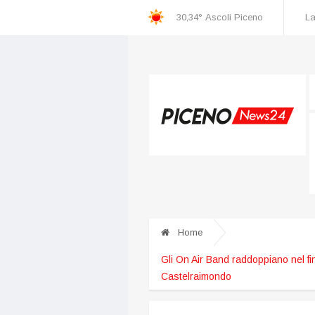
30,34°
Ascoli Piceno
La
Home
Gli On Air Band raddoppiano nel f
Castelraimondo