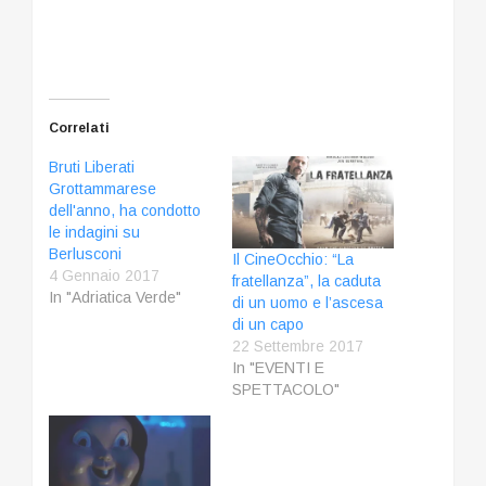
Correlati
Bruti Liberati
Grottammarese
dell'anno, ha condotto
le indagini su
Berlusconi
Il CineOcchio: “La
4 Gennaio 2017
fratellanza”, la caduta
In "Adriatica Verde"
di un uomo e l’ascesa
di un capo
22 Settembre 2017
In "EVENTI E
SPETTACOLO"