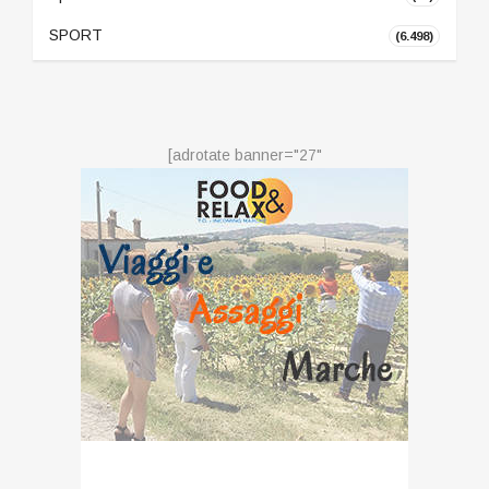
SPORT
(6.498)
[adrotate banner="27"