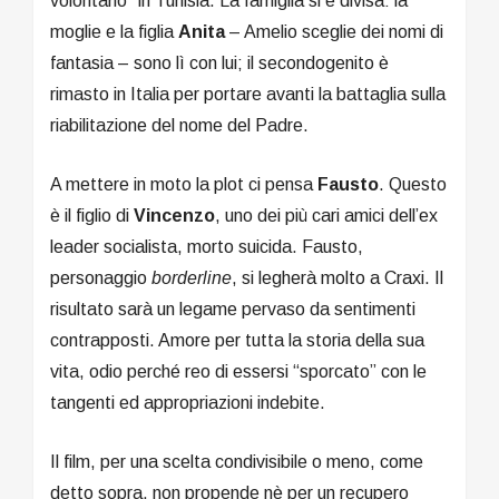
volontario” in Tunisia. La famiglia si è divisa: la
moglie e la figlia
Anita
– Amelio sceglie dei nomi di
fantasia – sono lì con lui; il secondogenito è
rimasto in Italia per portare avanti la battaglia sulla
riabilitazione del nome del Padre.
A mettere in moto la plot ci pensa
Fausto
. Questo
è il figlio di
Vincenzo
, uno dei più cari amici dell’ex
leader socialista, morto suicida. Fausto,
personaggio
borderline
, si legherà molto a Craxi. Il
risultato sarà un legame pervaso da sentimenti
contrapposti. Amore per tutta la storia della sua
vita, odio perché reo di essersi “sporcato” con le
tangenti ed appropriazioni indebite.
Il film, per una scelta condivisibile o meno, come
detto sopra, non propende nè per un recupero