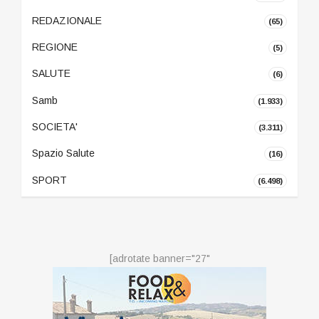
REDAZIONALE
(65)
REGIONE
(5)
SALUTE
(6)
Samb
(1.933)
SOCIETA'
(3.311)
Spazio Salute
(16)
SPORT
(6.498)
[adrotate banner="27"