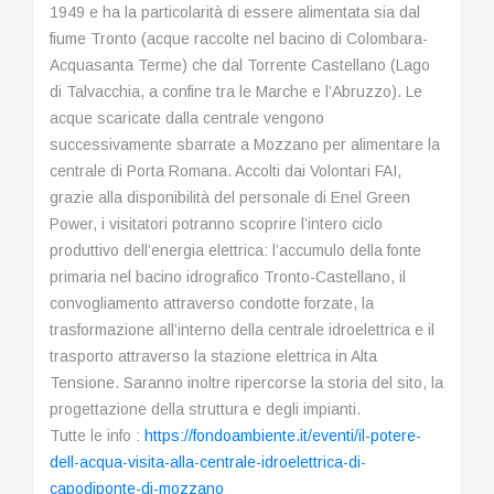
1949 e ha la particolarità di essere alimentata sia dal
fiume Tronto (acque raccolte nel bacino di Colombara-
Acquasanta Terme) che dal Torrente Castellano (Lago
di Talvacchia, a confine tra le Marche e l’Abruzzo). Le
acque scaricate dalla centrale vengono
successivamente sbarrate a Mozzano per alimentare la
centrale di Porta Romana. Accolti dai Volontari FAI,
grazie alla disponibilità del personale di Enel Green
Power, i visitatori potranno scoprire l’intero ciclo
produttivo dell’energia elettrica: l’accumulo della fonte
primaria nel bacino idrografico Tronto-Castellano, il
convogliamento attraverso condotte forzate, la
trasformazione all’interno della centrale idroelettrica e il
trasporto attraverso la stazione elettrica in Alta
Tensione. Saranno inoltre ripercorse la storia del sito, la
progettazione della struttura e degli impianti.
Tutte le info :
https://fondoambiente.it/
eventi/il-potere-
dell-acqua-
visita-alla-centrale-
idroelettrica-di-
capodiponte-
di-mozzano