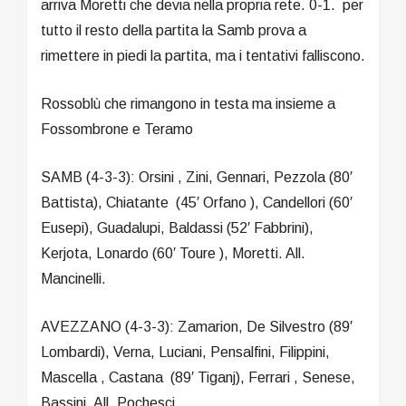
arriva Moretti che devia nella propria rete. 0-1. per
tutto il resto della partita la Samb prova a
rimettere in piedi la partita, ma i tentativi falliscono.
Rossoblù che rimangono in testa ma insieme a
Fossombrone e Teramo
SAMB (4-3-3): Orsini , Zini, Gennari, Pezzola (80′
Battista), Chiatante (45′ Orfano ), Candellori (60′
Eusepi), Guadalupi, Baldassi (52′ Fabbrini),
Kerjota, Lonardo (60′ Toure ), Moretti. All.
Mancinelli.
AVEZZANO (4-3-3): Zamarion, De Silvestro (89′
Lombardi), Verna, Luciani, Pensalfini, Filippini,
Mascella , Castana (89′ Tiganj), Ferrari , Senese,
Bassini. All. Pochesci.