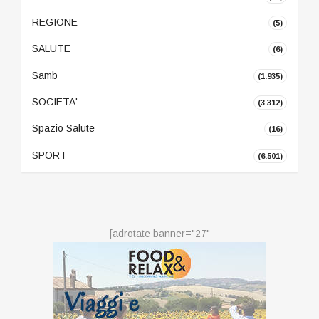
REGIONE
(5)
SALUTE
(6)
Samb
(1.935)
SOCIETA'
(3.312)
Spazio Salute
(16)
SPORT
(6.501)
[adrotate banner="27"