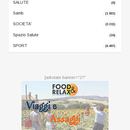
SALUTE
(6)
Samb
(1.933)
SOCIETA'
(3.311)
Spazio Salute
(16)
SPORT
(6.497)
[adrotate banner="27"