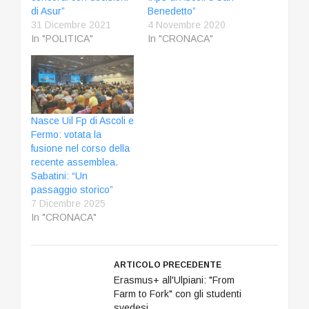
di Asur”
Benedetto”
31 Dicembre 2021
4 Novembre 2020
In "POLITICA"
In "CRONACA"
Nasce Uil Fp di Ascoli e
Fermo: votata la
fusione nel corso della
recente assemblea.
Sabatini: “Un
passaggio storico”
7 Dicembre 2025
In "CRONACA"
ARTICOLO PRECEDENTE
Erasmus+ all'Ulpiani: "From
Farm to Fork" con gli studenti
svedesi