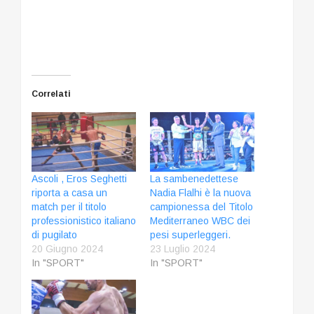
Correlati
Ascoli , Eros Seghetti
La sambenedettese
riporta a casa un
Nadia Flalhi è la nuova
match per il titolo
campionessa del Titolo
professionistico italiano
Mediterraneo WBC dei
di pugilato
pesi superleggeri.
20 Giugno 2024
23 Luglio 2024
In "SPORT"
In "SPORT"