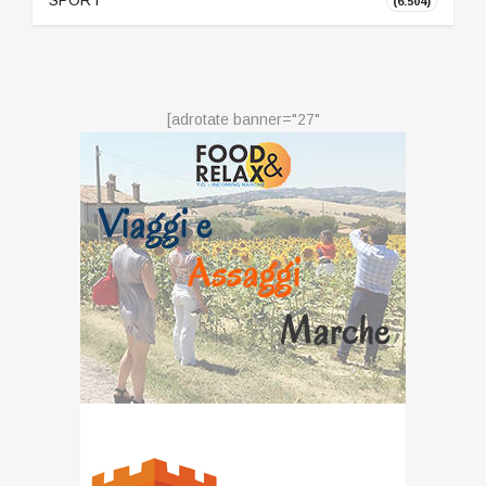
(6.504)
[adrotate banner="27"