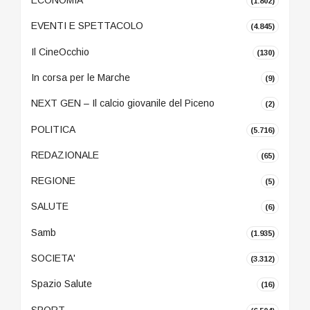
ECONOMIA
(1.802)
EVENTI E SPETTACOLO
(4.845)
Il CineOcchio
(130)
In corsa per le Marche
(9)
NEXT GEN – Il calcio giovanile del Piceno
(2)
POLITICA
(5.716)
REDAZIONALE
(65)
REGIONE
(5)
SALUTE
(6)
Samb
(1.935)
SOCIETA'
(3.312)
Spazio Salute
(16)
SPORT