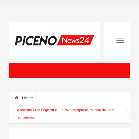
Home
L’ascolano Eros Seghetti e’ il nuovo campione italiano dei pesi
mediomassimi