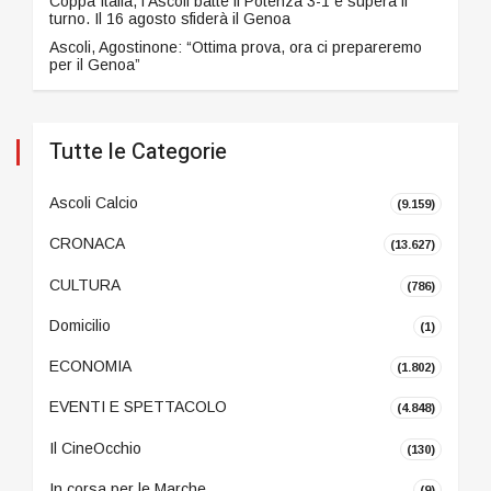
Coppa Italia, l'Ascoli batte il Potenza 3-1 e supera il
turno. Il 16 agosto sfiderà il Genoa
Ascoli, Agostinone: “Ottima prova, ora ci prepareremo
per il Genoa”
Tutte le Categorie
Ascoli Calcio
(9.159)
CRONACA
(13.627)
CULTURA
(786)
Domicilio
(1)
ECONOMIA
(1.802)
EVENTI E SPETTACOLO
(4.848)
Il CineOcchio
(130)
In corsa per le Marche
(9)