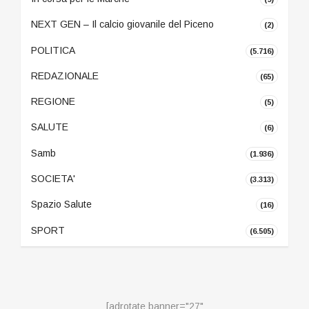
NEXT GEN – Il calcio giovanile del Piceno
(2)
POLITICA
(5.716)
REDAZIONALE
(65)
REGIONE
(5)
SALUTE
(6)
Samb
(1.936)
SOCIETA'
(3.313)
Spazio Salute
(16)
SPORT
(6.505)
[adrotate banner="27"