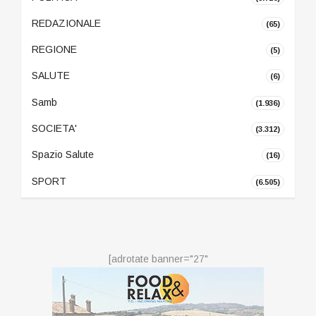
REDAZIONALE
(65)
REGIONE
(5)
SALUTE
(6)
Samb
(1.936)
SOCIETA'
(3.312)
Spazio Salute
(16)
SPORT
(6.505)
[adrotate banner="27"