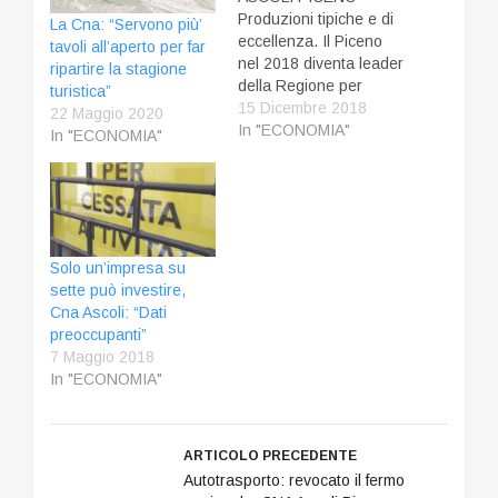
Produzioni tipiche e di
La Cna: “Servono più’
eccellenza. Il Piceno
tavoli all’aperto per far
nel 2018 diventa leader
ripartire la stagione
della Regione per
turistica”
quanto riguarda
15 Dicembre 2018
22 Maggio 2020
l’export, come rilevano i
In "ECONOMIA"
In "ECONOMIA"
dati del Centro studi
della Cna delle Marche
elaborati per la Cna
Picena. Nella prima
metà del 2018 la filiera
agroalimentare della
Solo un’impresa su
provincia ha infatti
sette può investire,
esportato per…
Cna Ascoli: “Dati
preoccupanti”
7 Maggio 2018
In "ECONOMIA"
ARTICOLO PRECEDENTE
Autotrasporto: revocato il fermo