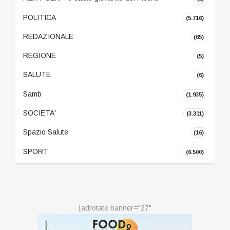
POLITICA
(5.716)
REDAZIONALE
(65)
REGIONE
(5)
SALUTE
(6)
Samb
(1.935)
SOCIETA'
(3.311)
Spazio Salute
(16)
SPORT
(6.500)
[adrotate banner="27"