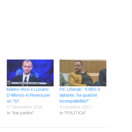
Matteo Ricci e Luciano
Pd, Urbinati: “Il M5S è
D'Alfonso in Riviera per
latitante, ha qualche
un "Sì"
incompatibilità?”
17 Novembre 2016
4 Dicembre 2017
In "bar paolini"
In "POLITICA"