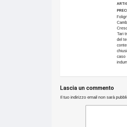
inizio anno nella saletta
ARTI
dei consiglieri del
PREC
Municipio di viale De
Folig
Gasperi. Gli esponenti
Cambi
democrat ci vanno
Cresc
pesante
Tari t
sull'amministrazione:
del te
"Vive di rendita…
conten
chiusi
caso 
indum
Lascia un commento
Il tuo indirizzo email non sarà pubbl