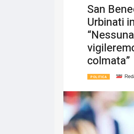
San Benede
Urbinati i
“Nessuna 
vigilerem
colmata”
Red
POLITICA