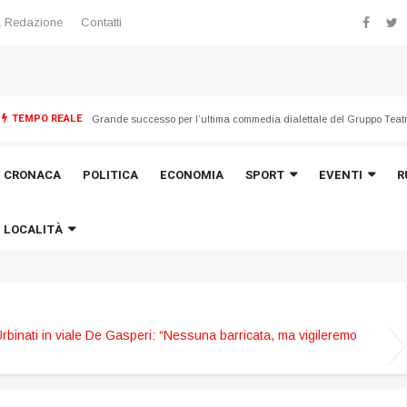
 Redazione
Contatti
TEMPO REALE
Emergenza maltempo del 21 luglio, avviata la ricognizione dei dan
CRONACA
POLITICA
ECONOMIA
SPORT
EVENTI
R
LOCALITÀ
Urbinati in viale De Gasperi: “Nessuna barricata, ma vigileremo