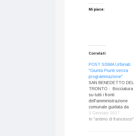
Mi piace:
Correlati
POST SISMA Urbinati:
"Giunta Piunti senza
programmazione"
SAN BENEDETTO DEL
TRONTO - Bocciatura
su tutti i fronti
dell'amministrazione
comunale guidata da
Pasqualino Piunti.
3 Gennaio 2017
Martedì 3 gennaio 2017,
In "antimo di francesco"
ore 14,30, il Pd tiene la
conferenza stampa di