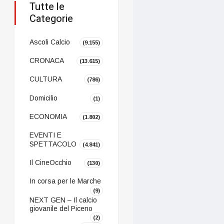
Tutte le
Categorie
Ascoli Calcio
(9.155)
CRONACA
(13.615)
CULTURA
(786)
Domicilio
(1)
ECONOMIA
(1.802)
EVENTI E
SPETTACOLO
(4.841)
Il CineOcchio
(130)
In corsa per le Marche
(9)
NEXT GEN – Il calcio
giovanile del Piceno
(2)