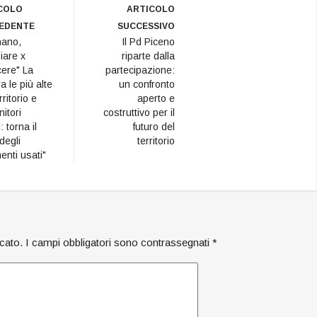
COLO
ARTICOLO
EDENTE
SUCCESSIVO
nano,
Il Pd Piceno
are x
riparte dalla
ere" La
partecipazione:
ra le più alte
un confronto
rritorio e
aperto e
itori
costruttivo per il
: torna il
futuro del
degli
territorio
enti usati"
icato.
I campi obbligatori sono contrassegnati
*