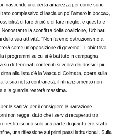
 non nasconde una certa amarezza per come sono
ultato complessivo ci lascia un po’ l’amaro in bocca»,
sibilità di fare di più e di fare meglio, e questo è
i”. Nonostante la sconfitta della coalizione, Urbinati
ni della sua attività: “Non faremo ostruzionismo a
orerà come un’opposizione di governo”. L’obiettivo,
ula i programmi su cui si è battuto in campagna
a su determinati contenuti si vedrà dai dossier più
In cima alla lista c’è la Vasca di Colmata, opera sulla
a la sua netta contrarietà: il rifinanziamento non
ne e la guardia resterà massima.
er la sanità: per il consigliere la narrazione
iorni non regge, dato che i servizi recuperati tra
g restituiscono solo una parte di quanto era stato
fine, una riflessione sui primi passi istituzionali. Sulla