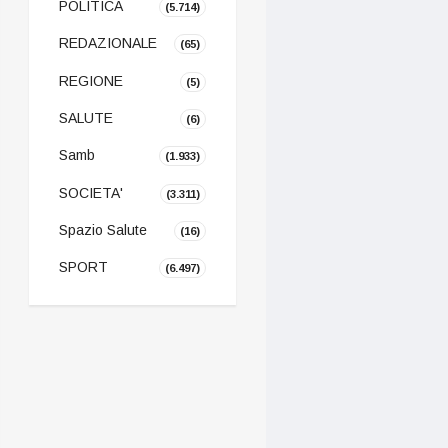
POLITICA
(5.714)
REDAZIONALE
(65)
REGIONE
(5)
SALUTE
(6)
Samb
(1.933)
SOCIETA'
(3.311)
Spazio Salute
(16)
SPORT
(6.497)