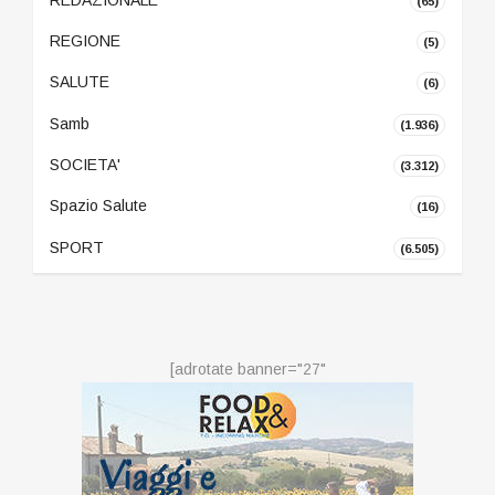
REDAZIONALE
(65)
REGIONE
(5)
SALUTE
(6)
Samb
(1.936)
SOCIETA'
(3.312)
Spazio Salute
(16)
SPORT
(6.505)
[adrotate banner="27"