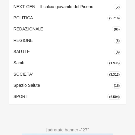
NEXT GEN – Il calcio giovanile del Piceno
(2)
POLITICA
(5.716)
REDAZIONALE
(65)
REGIONE
(5)
SALUTE
(6)
Samb
(1.935)
SOCIETA'
(3.312)
Spazio Salute
(16)
SPORT
(6.504)
[adrotate banner="27"