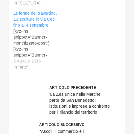
via Ceci diventa uno
In "CULTURA"
spazio espositivo a
Le forme del travertino,
cielo aperto ospitando
13 sculture in via Ceci
tredici sculture in
fino al 4 settembre
travertino. Le opere
[xyz-ihs
sono state realizzate
snippet="Banner-
da artisti internazionali
monetizzato-post"]
durante i simposi di
[xyz-ihs
scultura che dal 2009
snippet="Banner-
vengono organizzati
monetizzato-mobile-
6 Agosto 2016
ad Acquasanta Terme.
alto"] E' stata
In "arte"
Le sculture resteranno
inaugurata ieri "Le
a disposizione dei
forme del travertino",
visitatori dal 5 agosto…
spazio espositivo a
ARTICOLO PRECEDENTE
cielo aperto sito in via
'La Zes unica nelle Marche'
Ceci che ospiterà
parte da San Benedetto:
tredici sculture in
istituzioni e imprese a confronto
travertino fino al
per il rilancio del territorio
prossimo 4 settembre.
La città di Ascoli Piceno
ARTICOLO SUCCESSIVO
rinnova così il patto
“Ascoli, il commercio e il
secolare stretto con i