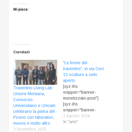
Mi piace:
Correlati
"Le forme del
travertino", in via Ceci
13 sculture a cielo
aperto
[xyz-ihs
Travertino Living Lab:
snippet="Banner-
Unione Montana,
monetizzato-post"]
Consorzio
[xyz-ihs
Universitario e Unicam
snippet="Banner-
celebrano la pietra del
monetizzato-mobile-
1 Agosto 2016
Piceno con laboratori,
alto"] In occasione
In "arte"
museo e molto altro
della sua riapertura,
3 Novembre 2025