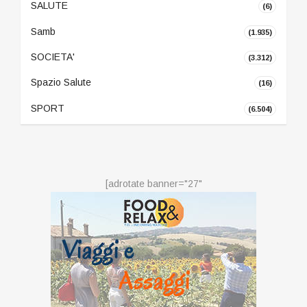
SALUTE
(6)
Samb
(1.935)
SOCIETA'
(3.312)
Spazio Salute
(16)
SPORT
(6.504)
[adrotate banner="27"