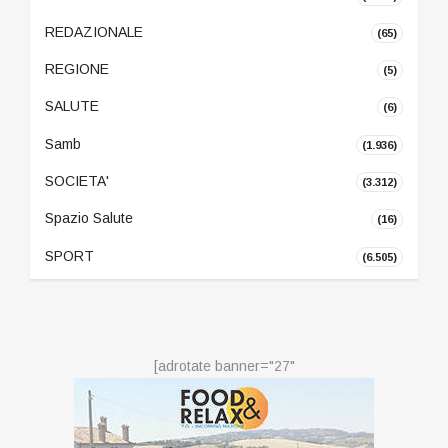
REDAZIONALE
(65)
REGIONE
(5)
SALUTE
(6)
Samb
(1.936)
SOCIETA'
(3.312)
Spazio Salute
(16)
SPORT
(6.505)
[adrotate banner="27"