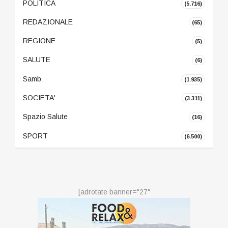
POLITICA
(5.716)
REDAZIONALE
(65)
REGIONE
(5)
SALUTE
(6)
Samb
(1.935)
SOCIETA'
(3.311)
Spazio Salute
(16)
SPORT
(6.500)
[adrotate banner="27"