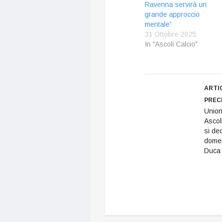
Ravenna servirà un
grande approccio
mentale”
31 Ottobre 2025
In "Ascoli Calcio"
ARTI
PREC
Union
Ascoli
si de
domen
Duca