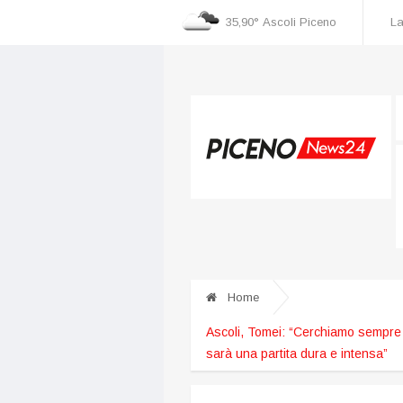
35,90°
Ascoli Piceno
La
cognizione dei danni
Incidente nella zona industriale, una persona ricoverata al
Home
Ascoli, Tomei: “Cerchiamo sempre d
sarà una partita dura e intensa”