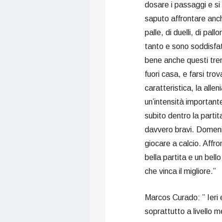
dosare i passaggi e si
saputo affrontare anch
palle, di duelli, di pa
tanto e sono soddisfa
bene anche questi tren
fuori casa, e farsi tr
caratteristica, la all
un’intensità important
subito dentro la partit
davvero bravi. Domen
giocare a calcio. Affr
bella partita e un bell
che vinca il migliore.”
Marcos Curado: ” Ieri 
soprattutto a livello m