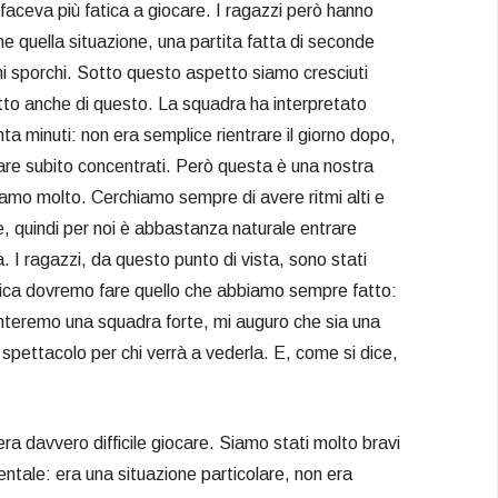
 faceva più fatica a giocare. I ragazzi però hanno
e quella situazione, una partita fatta di seconde
lloni sporchi. Sotto questo aspetto siamo cresciuti
tto anche di questo. La squadra ha interpretato
ta minuti: non era semplice rientrare il giorno dopo,
ovare subito concentrati. Però questa è una nostra
eniamo molto. Cerchiamo sempre di avere ritmi alti e
e, quindi per noi è abbastanza naturale entrare
a. I ragazzi, da questo punto di vista, sono stati
ica dovremo fare quello che abbiamo sempre fatto:
onteremo una squadra forte, mi auguro che sia una
o spettacolo per chi verrà a vederla. E, come si dice,
era davvero difficile giocare. Siamo stati molto bravi
entale: era una situazione particolare, non era