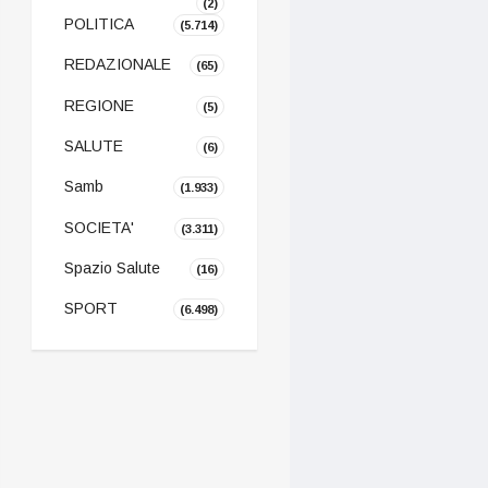
(2)
POLITICA
(5.714)
REDAZIONALE
(65)
REGIONE
(5)
SALUTE
(6)
Samb
(1.933)
SOCIETA'
(3.311)
Spazio Salute
(16)
SPORT
(6.498)