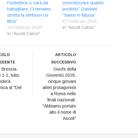
Pontedera ci sarà da
concretizzare quanto
battagliare. Ci teniamo
prodotto” Damiani:
stretta la simbiosi coi
“Siamo in fiducia”
tifosi”
22 Febbraio 2026
20 Febbraio 2026
In "Ascoli Calcio"
In "Ascoli Calcio"
COLO
ARTICOLO
EDENTE
SUCCESSIVO
 Brescia-
Giochi della
 1-1, tutto
Gioventù 2026,
ciderà
cinque giovani
ica al "Del
atleti protagonisti
a Roma nelle
finali nazionali:
"Abbiamo portato
alto il nome di
Ascoli"