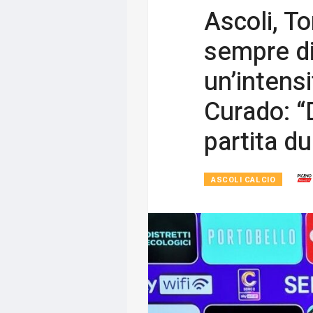
Ascoli, T
sempre di 
un’intens
Curado: 
partita du
ASCOLI CALCIO