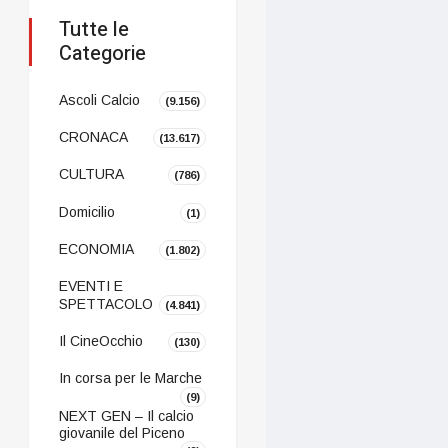
Tutte le
Categorie
Ascoli Calcio
(9.156)
CRONACA
(13.617)
CULTURA
(786)
Domicilio
(1)
ECONOMIA
(1.802)
EVENTI E
SPETTACOLO
(4.841)
Il CineOcchio
(130)
In corsa per le Marche
(9)
NEXT GEN – Il calcio
giovanile del Piceno