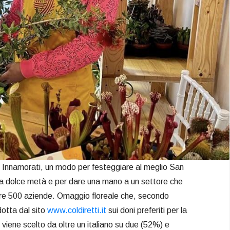
li Innamorati, un modo per festeggiare al meglio San
ria dolce metà e per dare una mano a un settore che
tre 500 aziende. Omaggio floreale che, secondo
dotta dal sito
www.coldiretti.it
sui doni preferiti per la
 viene scelto da oltre un italiano su due (52%) e