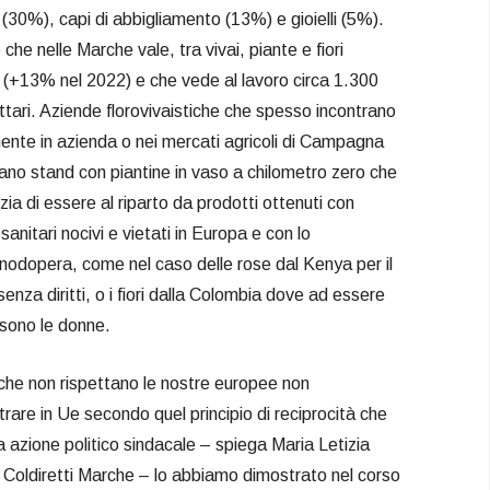
i (30%), capi di abbigliamento (13%) e gioielli (5%).
he nelle Marche vale, tra vivai, piante e fiori
i (+13% nel 2022) e che vede al lavoro circa 1.300
ettari. Aziende florovivaistiche che spesso incontrano
ente in azienda o nei mercati agricoli di Campagna
o stand con piantine in vaso a chilometro zero che
ia di essere al riparto da prodotti ottenuti con
tosanitari nocivi e vietati in Europa e con lo
nodopera, come nel caso delle rose dal Kenya per il
nza diritti, o i fiori dalla Colombia dove ad essere
 sono le donne.
che non rispettano le nostre europee non
rare in Ue secondo quel principio di reciprocità che
a azione politico sindacale – spiega Maria Letizia
 Coldiretti Marche – lo abbiamo dimostrato nel corso