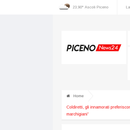
23,90°
Ascoli Piceno
La
cognizione dei danni
Incidente nella zona industriale, una persona ricoverata al
Home
Coldiretti, gli innamorati preferisco
marchigiani”