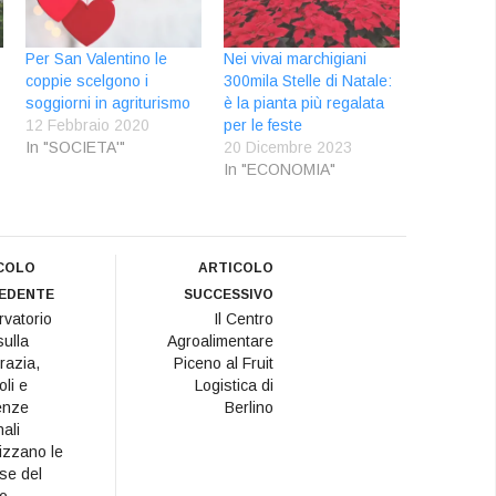
Per San Valentino le
Nei vivai marchigiani
coppie scelgono i
300mila Stelle di Natale:
soggiorni in agriturismo
è la pianta più regalata
12 Febbraio 2020
per le feste
In "SOCIETA'"
20 Dicembre 2023
In "ECONOMIA"
COLO
ARTICOLO
EDENTE
SUCCESSIVO
vatorio
Il Centro
ulla
Agroalimentare
razia,
Piceno al Fruit
oli e
Logistica di
renze
Berlino
ali
izzano le
se del
o