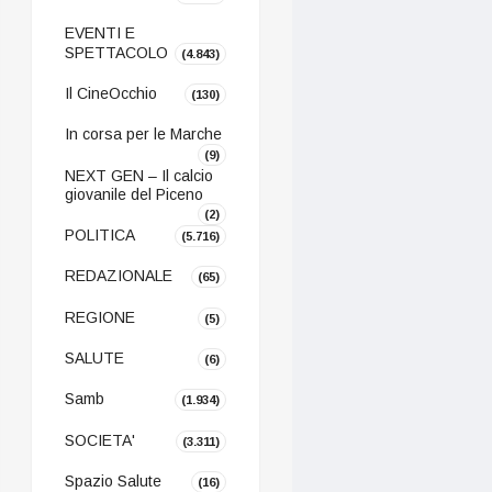
EVENTI E
SPETTACOLO
(4.843)
Il CineOcchio
(130)
In corsa per le Marche
(9)
NEXT GEN – Il calcio
giovanile del Piceno
(2)
POLITICA
(5.716)
REDAZIONALE
(65)
REGIONE
(5)
SALUTE
(6)
Samb
(1.934)
SOCIETA'
(3.311)
Spazio Salute
(16)