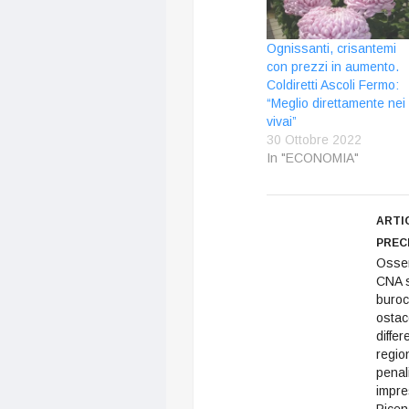
Ognissanti, crisantemi
con prezzi in aumento.
Coldiretti Ascoli Fermo:
“Meglio direttamente nei
vivai”
30 Ottobre 2022
In "ECONOMIA"
ARTI
PREC
Osser
CNA s
buroc
ostac
diffe
region
penal
impre
Picen