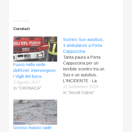
Correlati
Scontro Suv-autobus,
3 ambulanze a Porta
Cappuccina
Tanta paura a Porta
Cappuccina per un
Fuoco nella sede
terribile scontro tra un
dell’Enel: intervengono
Suv e un autobus.
i Vigili del fuoco
L'INCIDENTE - La
3 Agosto 2017
vettura, una Land
11 Settembre 2015
In "CRONACA"
Rover nera, pare non
In "Ascoli Calcio"
abbia rispettato lo stop
in via Giacchino
Rossini e ha colpito in
pieno l'autobus che
andava in direzione
Grosso masso cade
cimitero. L'impatto è