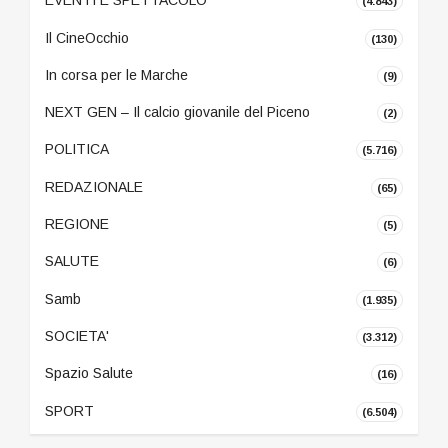
EVENTI E SPETTACOLO
(4.843)
Il CineOcchio
(130)
In corsa per le Marche
(9)
NEXT GEN – Il calcio giovanile del Piceno
(2)
POLITICA
(5.716)
REDAZIONALE
(65)
REGIONE
(5)
SALUTE
(6)
Samb
(1.935)
SOCIETA'
(3.312)
Spazio Salute
(16)
SPORT
(6.504)