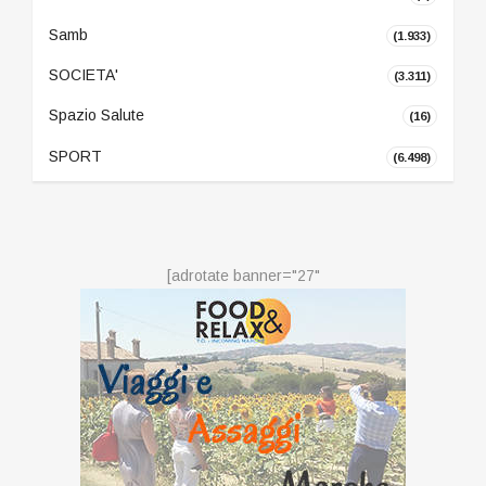
Samb
(1.933)
SOCIETA'
(3.311)
Spazio Salute
(16)
SPORT
(6.498)
[adrotate banner="27"