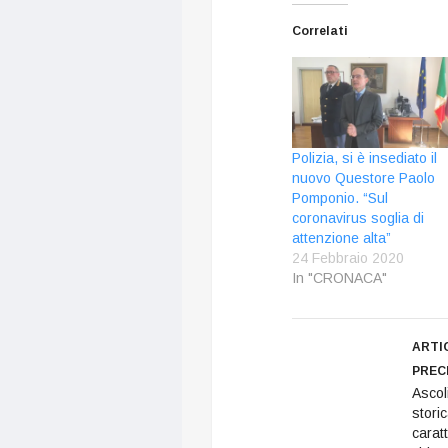
Correlati
Polizia, si è insediato il
nuovo Questore Paolo
Pomponio. “Sul
coronavirus soglia di
attenzione alta”
24 Febbraio 2020
In "CRONACA"
ARTI
PREC
Ascol
stori
caratt