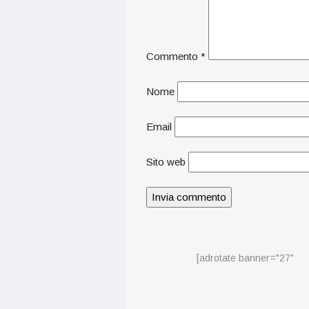
Commento
*
Nome
Email
Sito web
[adrotate banner="27"