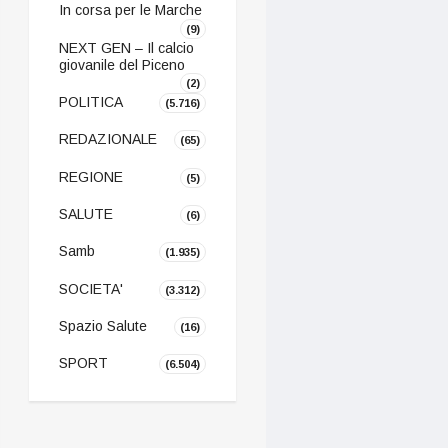
In corsa per le Marche
(9)
NEXT GEN – Il calcio
giovanile del Piceno
(2)
POLITICA
(5.716)
REDAZIONALE
(65)
REGIONE
(5)
SALUTE
(6)
Samb
(1.935)
SOCIETA'
(3.312)
Spazio Salute
(16)
SPORT
(6.504)