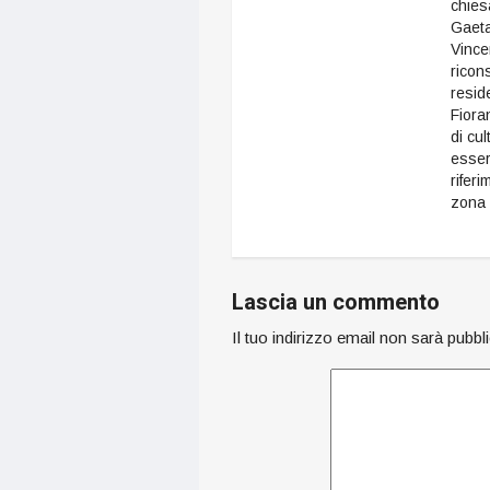
chies
Gaet
Vinc
ricon
resid
Fioran
di cul
esser
riferi
zona
Lascia un commento
Il tuo indirizzo email non sarà pubbl