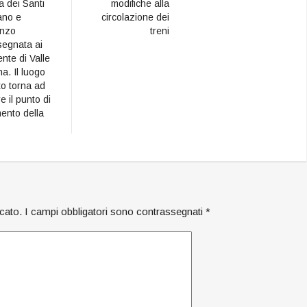
a dei Santi
modifiche alla
ano e
circolazione dei
enzo
treni
segnata ai
ente di Valle
a. Il luogo
to torna ad
e il punto di
mento della
icato.
I campi obbligatori sono contrassegnati
*