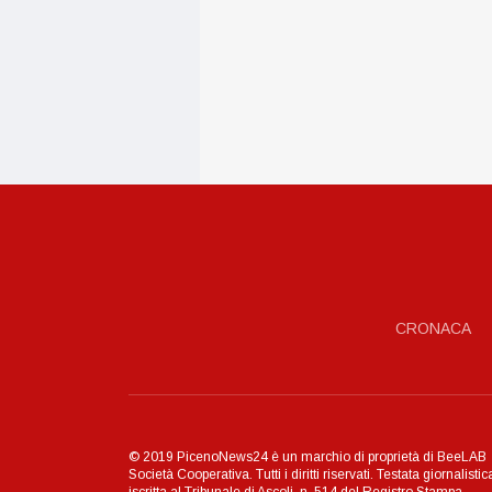
CRONACA
© 2019 PicenoNews24 è un marchio di proprietà di BeeLAB
Società Cooperativa. Tutti i diritti riservati. Testata giornalistic
iscritta al Tribunale di Ascoli, n. 514 del Registro Stampa.