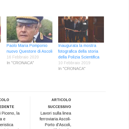
Paolo Maria Pomponio
Inaugurata la mostra
nuovo Questore di Ascoli
fotografica della storia
16 Febbraio 2020
della Polizia Scientifica
In "CRONACA"
10 Febbraio 2019
In "CRONACA"
COLO
ARTICOLO
EDENTE
SUCCESSIVO
i Piceno, la
Lavori sulla linea
ca e
ferroviaria Ascoli-
eristica
Porto d'Ascoli,