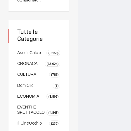
Tutte le
Categorie
Ascoli Calcio
(9.159)
CRONACA
(13.624)
CULTURA
(786)
Domicilio
(1)
ECONOMIA
(1.802)
EVENTI E
SPETTACOLO
(4.843)
Il CineOcchio
(130)