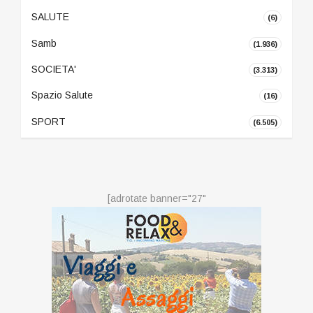
SALUTE
(6)
Samb
(1.936)
SOCIETA'
(3.313)
Spazio Salute
(16)
SPORT
(6.505)
[adrotate banner="27"