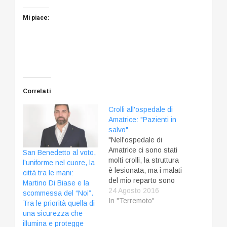
Mi piace:
Correlati
Crolli all'ospedale di
Amatrice: "Pazienti in
salvo"
"Nell'ospedale di
Amatrice ci sono stati
San Benedetto al voto,
molti crolli, la struttura
l’uniforme nel cuore, la
è lesionata, ma i malati
città tra le mani:
del mio reparto sono
Martino Di Biase e la
stati tutti messi in salvo
24 Agosto 2016
scommessa del “Noi”.
dal personale". Lo ha
In "Terremoto"
Tra le priorità quella di
detto il dottor Fabrizio
una sicurezza che
Di Biase, dirigente
illumina e protegge