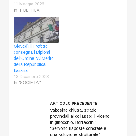
medico del reparto di
11 Maggio 2026
medicina. "Dalle notizie
In "POLITICA"
che abbiamo il paese
intero è crollato - ha ha
spiegato Di…
Giovedì il Prefetto
consegna i Diplomi
dell’Ordine “Al Merito
della Repubblica
Italiana”
13 Dicembre 2023
In "SOCIETA'"
ARTICOLO PRECEDENTE
Valtesino chiusa, strade
provinciali al collasso: il Piceno
in ginocchio. Borraccini:
“Servono risposte concrete e
una soluzione strutturale”