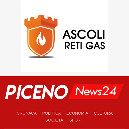
CRONACA
POLITICA
ECONOMIA
CULTURA
SOCIETA’
SPORT