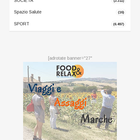
SOCIETA'
(3.311)
Spazio Salute
(16)
SPORT
(6.497)
[adrotate banner="27"