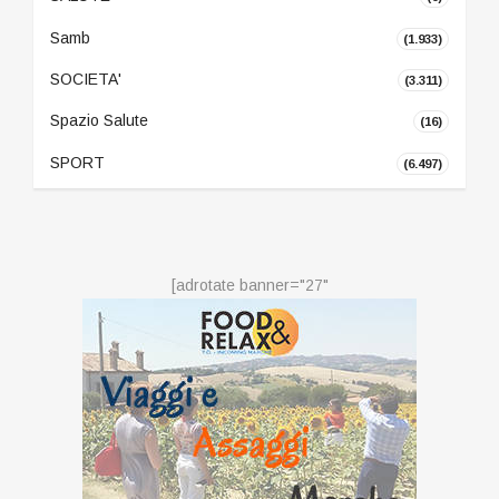
Samb
(1.933)
SOCIETA'
(3.311)
Spazio Salute
(16)
SPORT
(6.497)
[adrotate banner="27"