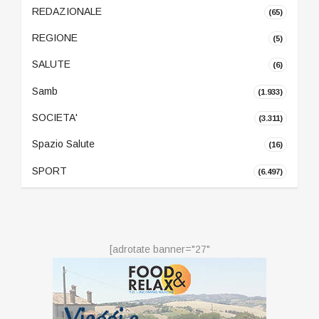
REDAZIONALE
(65)
REGIONE
(5)
SALUTE
(6)
Samb
(1.933)
SOCIETA'
(3.311)
Spazio Salute
(16)
SPORT
(6.497)
[adrotate banner="27"