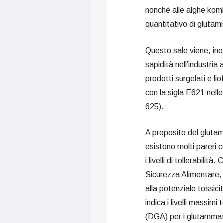
nonché alle alghe komb
quantitativo di glut
Questo sale viene, in
sapidità nell’industria
prodotti surgelati e lio
con la sigla E621 nelle
625).
A proposito del gluta
esistono molti pareri c
i livelli di tollerabili
Sicurezza Alimentare, e
alla potenziale tossici
indica i livelli massimi
(DGA) per i glutammat