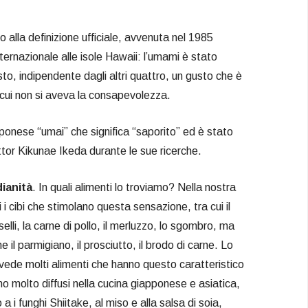
o alla definizione ufficiale, avvenuta nel 1985
ternazionale alle isole Hawaii: l’umami è stato
to, indipendente dagli altri quattro, un gusto che è
cui non si aveva la consapevolezza.
ponese “umai” che significa “saporito” ed è stato
ttor Kikunae Ikeda durante le sue ricerche.
dianità
. In quali alimenti lo troviamo? Nella nostra
 i cibi che stimolano questa sensazione, tra cui il
lli, la carne di pollo, il merluzzo, lo sgombro, ma
e il parmigiano, il prosciutto, il brodo di carne. Lo
vede molti alimenti che hanno questo caratteristico
 molto diffusi nella cucina giapponese e asiatica,
i funghi Shiitake, al miso e alla salsa di soia,