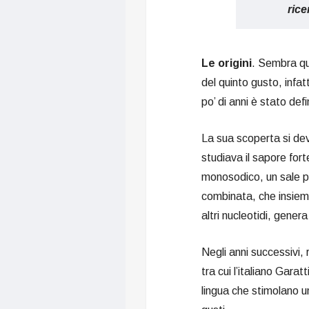
rice
Le origini
. Sembra qu
del quinto gusto, infatt
po’ di anni è stato defi
La sua scoperta si de
studiava il sapore for
monosodico, un sale pre
combinata, che insiem
altri nucleotidi, gener
Negli anni successivi, r
tra cui l’italiano Garatt
lingua che stimolano un