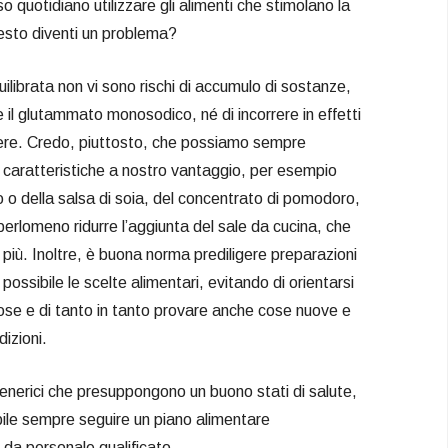
 quotidiano utilizzare gli alimenti che stimolano la
esto diventi un problema?
ilibrata non vi sono rischi di accumulo di sostanze,
l glutammato monosodico, né di incorrere in effetti
enere. Credo, piuttosto, che possiamo sempre
loro caratteristiche a nostro vantaggio, per esempio
no o della salsa di soia, del concentrato di pomodoro,
perlomeno ridurre l’aggiunta del sale da cucina, che
 più. Inoltre, è buona norma prediligere preparazioni
ù possibile le scelte alimentari, evitando di orientarsi
ose e di tanto in tanto provare anche cose nuove e
dizioni.
 generici che presuppongono un buono stati di salute,
iabile sempre seguire un piano alimentare
 da personale qualificato.