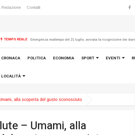
 Redazione
Contatti
G
rande successo per l’ultima commedia dialettale del Gruppo Teatrale Peranna di Montemonaco
TEMPO REALE
Emergenza maltempo del 21 luglio, avviata la ricognizione dei dan
CRONACA
POLITICA
ECONOMIA
SPORT
EVENTI
R
LOCALITÀ
Umami, alla scoperta del gusto sconosciuto
lute – Umami, alla