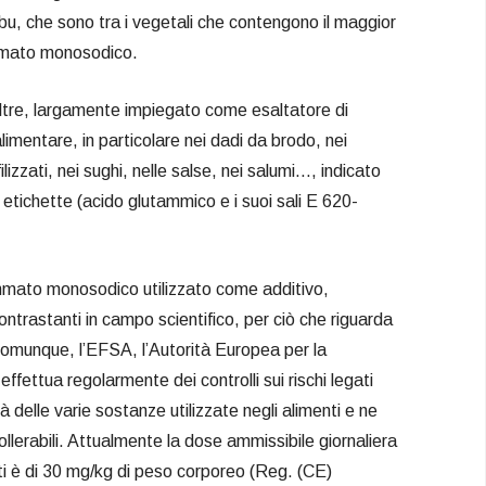
u, che sono tra i vegetali che contengono il maggior
ammato monosodico.
oltre, largamente impiegato come esaltatore di
 alimentare, in particolare nei dadi da brodo, nei
filizzati, nei sughi, nelle salse, nei salumi…, indicato
 etichette (acido glutammico e i suoi sali E 620-
mmato monosodico utilizzato come additivo,
ontrastanti in campo scientifico, per ciò che riguarda
tà. Comunque, l’EFSA, l’Autorità Europea per la
ffettua regolarmente dei controlli sui rischi legati
tà delle varie sostanze utilizzate negli alimenti e ne
 tollerabili. Attualmente la dose ammissibile giornaliera
i è di 30 mg/kg di peso corporeo (Reg. (CE)