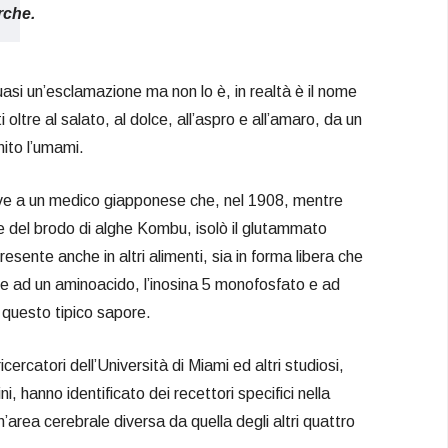
rche.
asi un’esclamazione ma non lo è, in realtà è il nome
i oltre al salato, al dolce, all’aspro e all’amaro, da un
nito l’umami.
ve a un medico giapponese che, nel 1908, mentre
te del brodo di alghe Kombu, isolò il glutammato
sente anche in altri alimenti, sia in forma libera che
e ad un aminoacido, l’inosina 5 monofosfato e ad
a questo tipico sapore.
icercatori dell’Università di Miami ed altri studiosi,
ini, hanno identificato dei recettori specifici nella
’area cerebrale diversa da quella degli altri quattro