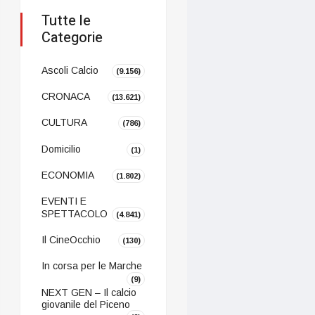
Tutte le
Categorie
Ascoli Calcio
(9.156)
CRONACA
(13.621)
CULTURA
(786)
Domicilio
(1)
ECONOMIA
(1.802)
EVENTI E
SPETTACOLO
(4.841)
Il CineOcchio
(130)
In corsa per le Marche
(9)
NEXT GEN – Il calcio
giovanile del Piceno