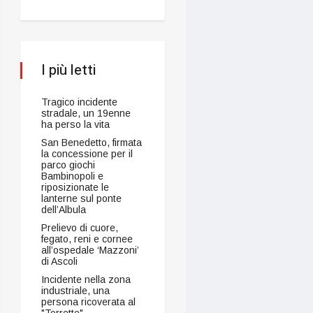
I più letti
Tragico incidente
stradale, un 19enne
ha perso la vita
San Benedetto, firmata
la concessione per il
parco giochi
Bambinopoli e
riposizionate le
lanterne sul ponte
dell’Albula
Prelievo di cuore,
fegato, reni e cornee
all’ospedale ‘Mazzoni’
di Ascoli
Incidente nella zona
industriale, una
persona ricoverata al
"Torrette"