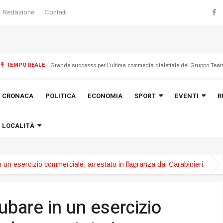
 Redazione
Contatti
TEMPO REALE
Emergenza maltempo del 21 luglio, avviata la ricognizione dei dan
CRONACA
POLITICA
ECONOMIA
SPORT
EVENTI
R
LOCALITÀ
n un esercizio commerciale, arrestato in flagranza dai Carabinieri
ubare in un esercizio