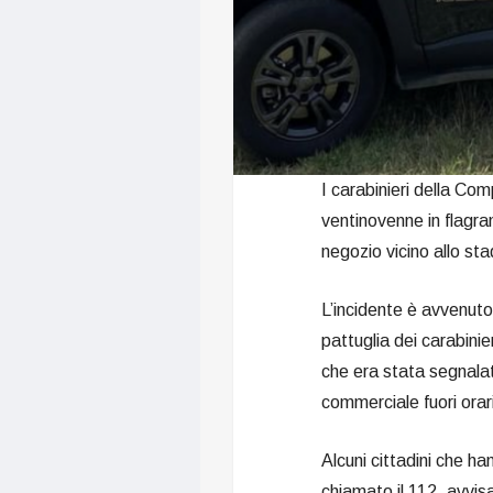
I carabinieri della Co
ventinovenne in flagra
negozio vicino allo sta
L’incidente è avvenuto
pattuglia dei carabinie
che era stata segnalata
commerciale fuori orar
Alcuni cittadini che h
chiamato il 112, avvisa