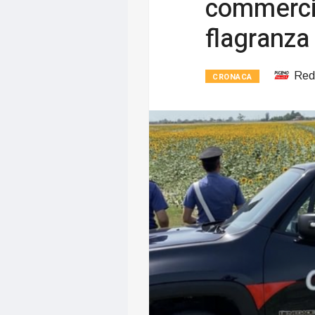
commercia
flagranza 
Red
CRONACA