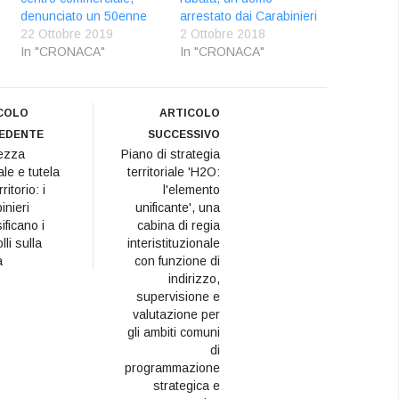
denunciato un 50enne
arrestato dai Carabinieri
22 Ottobre 2019
2 Ottobre 2018
In "CRONACA"
In "CRONACA"
COLO
ARTICOLO
EDENTE
SUCCESSIVO
ezza
Piano di strategia
ale e tutela
territoriale 'H2O:
ritorio: i
l'elemento
inieri
unificante', una
ificano i
cabina di regia
lli sulla
interistituzionale
a
con funzione di
indirizzo,
supervisione e
valutazione per
gli ambiti comuni
di
programmazione
strategica e