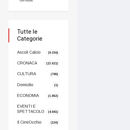
Tutte le
Categorie
Ascoli Calcio
(9.156)
CRONACA
(13.621)
CULTURA
(786)
Domicilio
(1)
ECONOMIA
(1.802)
EVENTI E
SPETTACOLO
(4.841)
Il CineOcchio
(130)