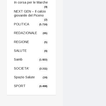
In corsa per le Marche
(9)
NEXT GEN – Il calcio
giovanile del Piceno
(2)
POLITICA
(5.716)
REDAZIONALE
(65)
REGIONE
(5)
SALUTE
(6)
Samb
(1.933)
SOCIETA'
(3.311)
Spazio Salute
(16)
SPORT
(6.498)