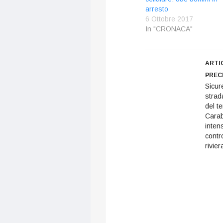
arresto
6 Ottobre 2017
In "CRONACA"
ARTI
PREC
Sicur
strad
del ter
Carab
intens
contro
rivier