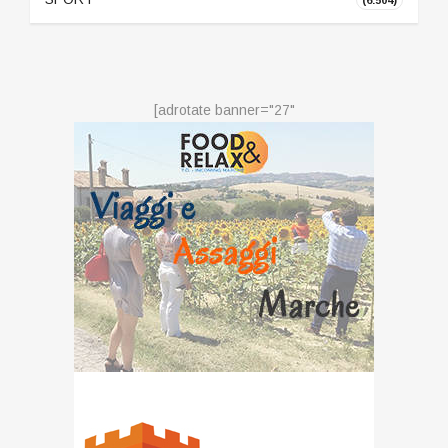
(6.504)
[adrotate banner="27"