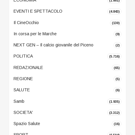
ECONOMIA
(1.802)
EVENTI E SPETTACOLO
(4.843)
Il CineOcchio
(130)
In corsa per le Marche
(9)
NEXT GEN – Il calcio giovanile del Piceno
(2)
POLITICA
(5.716)
REDAZIONALE
(65)
REGIONE
(5)
SALUTE
(6)
Samb
(1.935)
SOCIETA'
(3.312)
Spazio Salute
(16)
SPORT