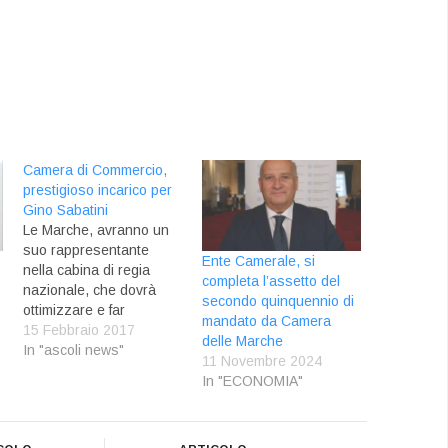
Camera di Commercio,
prestigioso incarico per
Gino Sabatini
Le Marche, avranno un
suo rappresentante
Ente Camerale, si
nella cabina di regia
completa l’assetto del
nazionale, che dovrà
secondo quinquennio di
ottimizzare e far
mandato da Camera
crescere il sistema delle
15 Febbraio 2017
delle Marche
Camere di Commercio.
In "ascoli news"
11 Novembre 2024
Gino Sabatini,
In "ECONOMIA"
Presidente della Camera
di Commercio di Ascoli
Piceno, è stato infatti