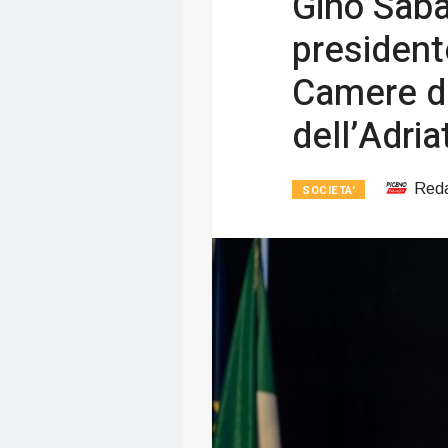
Gino Saba
president
Camere d
dell’Adria
Red
SOCIETA'