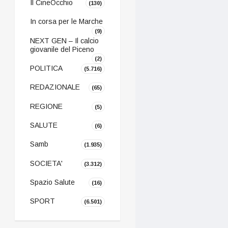
Il CineOcchio
(130)
In corsa per le Marche
(9)
NEXT GEN – Il calcio
giovanile del Piceno
(2)
POLITICA
(5.716)
REDAZIONALE
(65)
REGIONE
(5)
SALUTE
(6)
Samb
(1.935)
SOCIETA'
(3.312)
Spazio Salute
(16)
SPORT
(6.501)