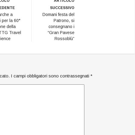
appena nominato
COLO
ARTICOLO
componente della
EDENTE
SUCCESSIVO
Commissione tecnica di
rche a
Domani festa del
valutazione del Fondo di
i per la 60°
Patrono, si
perequazione di
one della
consegnano i
Unioncamere.…
 TTG Travel
“Gran Pavese
ience
Rossoblù”
icato.
I campi obbligatori sono contrassegnati
*