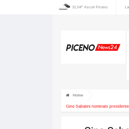
32,04°
Ascoli Piceno
La
cognizione dei danni
Incidente nella zona industriale, una persona ricoverata al
Home
Gino Sabatini nominato presidente 