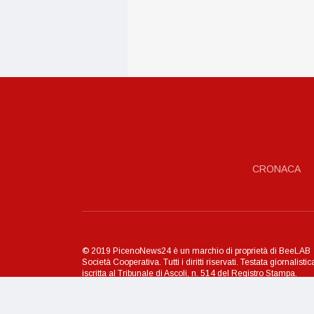
CRONACA
© 2019 PicenoNews24 è un marchio di proprietà di BeeLAB
Società Cooperativa. Tutti i diritti riservati. Testata giornalistic
iscritta al Tribunale di Ascoli, n. 514 del Registro Stampa.
Direttore Responsabile: Cristiano Pietropaolo
Privacy Policy
Cookie Policy