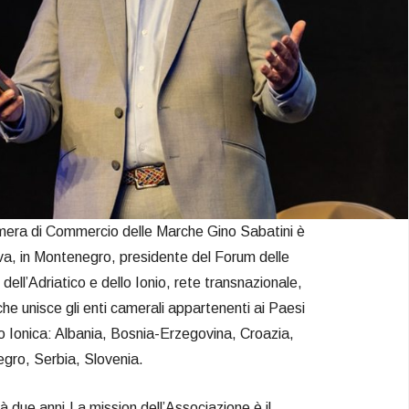
amera di Commercio delle Marche Gino Sabatini è
a, in Montenegro, presidente del Forum delle
ll’Adriatico e dello Ionio, rete transnazionale,
che unisce gli enti camerali appartenenti ai Paesi
o Ionica: Albania, Bosnia-Erzegovina, Croazia,
egro, Serbia, Slovenia.
due anni.La mission dell’Associazione è il