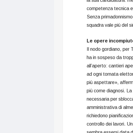
la sua candidatura: me
competenza tecnica e is
Senza primadonnismo, c
squadra vale più del s
Le opere incompiute:
Il nodo gordiano, per 
ha in sospeso da troppo
all’aperto: cantieri a
ad ogni tornata eletto
più aspettare», affe
più come diagnosi. La s
necessaria per sblocca
amministrativa di alm
richiedono pianificazi
controllo dei lavori. U
sembra essersi data 