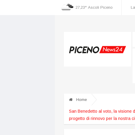
27,23°
Ascoli Piceno
La
cognizione dei danni
Incidente nella zona industriale, una persona ricoverata al
Home
San Benedetto al voto, la visione d
progetto di rinnovo per la nostra ci