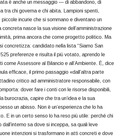
rata è anche un messaggio — di abbandono, di
za tra chi governa e chi abita. Lampioni spenti,
, piccole incurie che si sommano e diventano un
a concreta nasce la sua visione dell’amministrazione
simità, prima ancora che come progetto politico. Ma
 si concretizza: candidato nella lista “Siamo San
525 preferenze e risulta il più votato, aprendo le
nti come Assessore al Bilancio e all’Ambiente. È, dice
ula efficace, il primo passaggio «dall’altra parte
ittadino critico ad amministratore responsabile, con
mporta: dover fare i conti con le risorse disponibili,
a burocrazia, capire che tra un’idea e la sua
spesso un abisso. Non è un’esperienza che lo ha
. E in un certo senso lo ha reso più utile: perché chi
dall’interno sa dove si inceppa, sa quali leve
one intenzioni si trasformano in atti concreti e dove