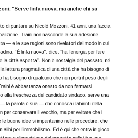
ni: “Serve linfa nuova, ma anche chi sa
lto di puntare su Nicolò Mozzoni, 41 anni, una faccia
oalizione. Traini non nasconde la sua adesione
ta — e le sue ragioni sono rivelatori del modo in cui
tadina. “È linfa nuova”, dice, “ha l’energia per fare
he la città aspetta”. Non è nostalgia del passato, né
è la lettura pragmatica di una città che ha bisogno di
rlo ha bisogno di qualcuno che non porti il peso degli
 Traini è abbastanza onesto da non fermarsi
o alla freschezza del candidato sindaco, serve una
— la parola è sua — che conosca i labirinti della
n per conservare il vecchio, ma per evitare che i
he le buone idee si impantanino nelle procedure, che
un alibi per l’immobilismo. Ed è qui che entra in gioco