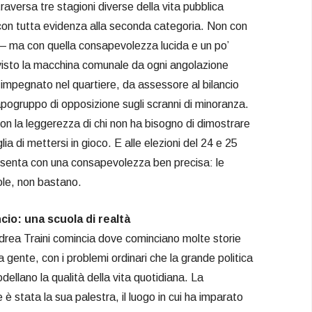
raversa tre stagioni diverse della vita pubblica
 con tutta evidenza alla seconda categoria. Non con
— ma con quella consapevolezza lucida e un po’
 visto la macchina comunale da ogni angolazione
o impegnato nel quartiere, da assessore al bilancio
apogruppo di opposizione sugli scranni di minoranza.
con la leggerezza di chi non ha bisogno di dimostrare
lia di mettersi in gioco. E alle elezioni del 24 e 25
resenta con una consapevolezza ben precisa: le
ole, non bastano.
ncio: una scuola di realtà
Andrea Traini comincia dove cominciano molte storie
la gente, con i problemi ordinari che la grande politica
dellano la qualità della vita quotidiana. La
 è stata la sua palestra, il luogo in cui ha imparato