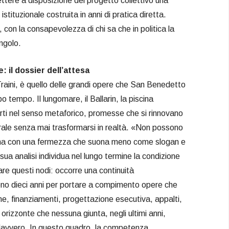
ttere a disposizione del progetto collettivo una
tituzionale costruita in anni di pratica diretta.
on la consapevolezza di chi sa che in politica la
ingolo.
 il dossier dell’attesa
Traini, è quello delle grandi opere che San Benedetto
 tempo. Il lungomare, il Ballarin, la piscina
perti nel senso metaforico, promesse che si rinnovano
rale senza mai trasformarsi in realtà. «Non possono
rma con una fermezza che suona meno come slogan e
ua analisi individua nel lungo termine la condizione
re questi nodi: occorre una continuità
eno dieci anni per portare a compimento opere che
one, finanziamenti, progettazione esecutiva, appalti,
n orizzonte che nessuna giunta, negli ultimi anni,
davvero. In questo quadro, la competenza