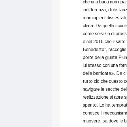
che una buca non ripa
indifferenza, di distan
marciapiedi dissestati
clima. Da quella scuol
come servizio di pros
è nel 2016 che il salto
Benedetto”, raccoglie 
porte della giunta Piu
lui stesso con una form
della barricata». Da c
tutto ciò che questo co
navigare le secche dell
realizzazione si apre 
spento. Lo ha temprato
conosce il meccanismo 
muovere, sa dove le bu