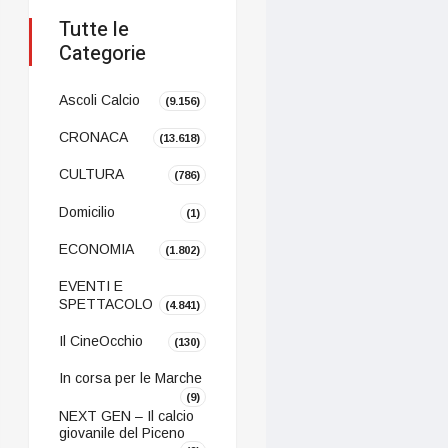
Tutte le
Categorie
Ascoli Calcio
(9.156)
CRONACA
(13.618)
CULTURA
(786)
Domicilio
(1)
ECONOMIA
(1.802)
EVENTI E
SPETTACOLO
(4.841)
Il CineOcchio
(130)
In corsa per le Marche
(9)
NEXT GEN – Il calcio
giovanile del Piceno