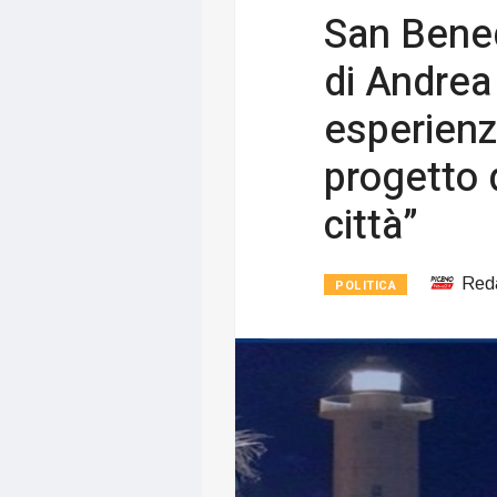
San Bened
di Andrea 
esperienza
progetto d
città”
Red
POLITICA