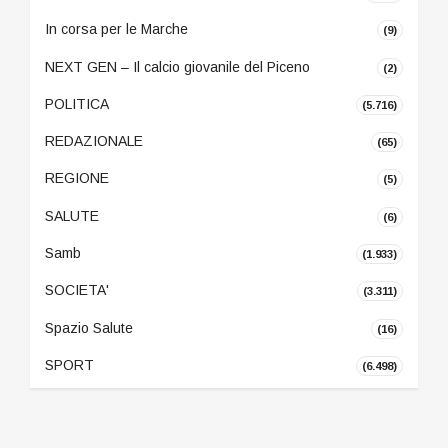
In corsa per le Marche
(9)
NEXT GEN – Il calcio giovanile del Piceno
(2)
POLITICA
(5.716)
REDAZIONALE
(65)
REGIONE
(5)
SALUTE
(6)
Samb
(1.933)
SOCIETA'
(3.311)
Spazio Salute
(16)
SPORT
(6.498)