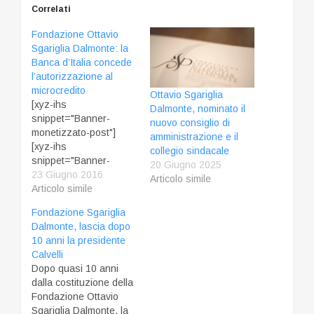
Correlati
Fondazione Ottavio
Sgariglia Dalmonte: la
Banca d’Italia concede
l’autorizzazione al
microcredito
Ottavio Sgariglia
[xyz-ihs
Dalmonte, nominato il
snippet="Banner-
nuovo consiglio di
monetizzato-post"]
amministrazione e il
[xyz-ihs
collegio sindacale
snippet="Banner-
20 Giugno 2025
monetizzato-mobile-
23 Giugno 2016
Articolo simile
alto"] La Finanziaria
Articolo simile
della Fondazione
Fondazione Sgariglia
Ottavio Sgariglia
Dalmonte, lascia dopo
Dalmonte è stata
10 anni la presidente
iscritta nell’elenco degli
Calvelli
operatori del
Dopo quasi 10 anni
microcredito: la
dalla costituzione della
delibera n. 243 della
Fondazione Ottavio
Banca d’Italia dello
Sgariglia Dalmonte, la