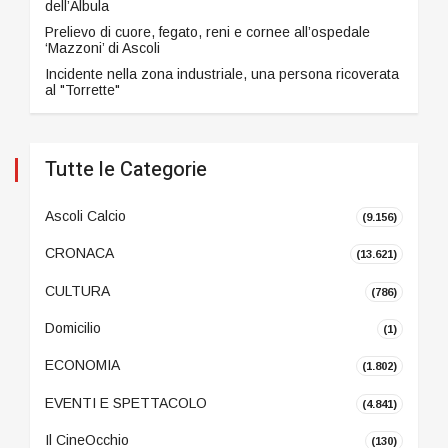
dell’Albula
Prelievo di cuore, fegato, reni e cornee all’ospedale
‘Mazzoni’ di Ascoli
Incidente nella zona industriale, una persona ricoverata
al "Torrette"
Tutte le Categorie
Ascoli Calcio
(9.156)
CRONACA
(13.621)
CULTURA
(786)
Domicilio
(1)
ECONOMIA
(1.802)
EVENTI E SPETTACOLO
(4.841)
Il CineOcchio
(130)