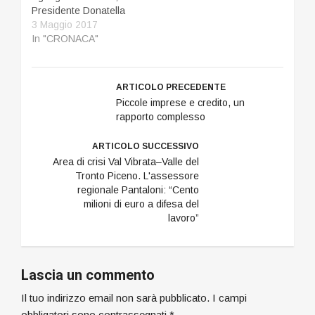
scorso maggio
Presidente Donatella
riconosce dunque la
Calvelli, Notaio ad
3 Maggio 2017
piena aderenza alle
Ascoli Piceno, ha
In "CRONACA"
caratteristiche ed ai
ritenuto opportuno
criteri operativi dei
terminare con l’attuale
soggetti che erogano
mandato la sua
finanziamenti nella
ARTICOLO PRECEDENTE
esperienza nella
forma del microcredito.
Piccole imprese e credito, un
Fondazione che in
Nell’incontro Scopri…
rapporto complesso
questi anni ha fatto
parlare di sé per
ARTICOLO SUCCESSIVO
numerose attività
Area di crisi Val Vibrata–Valle del
legate alle iniziative
Tronto Piceno. L'assessore
d’impresa, start-up e
regionale Pantaloni: “Cento
microcredito.…
milioni di euro a difesa del
lavoro”
Lascia un commento
Il tuo indirizzo email non sarà pubblicato.
I campi
obbligatori sono contrassegnati
*